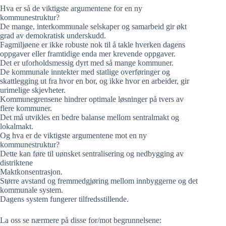
Hva er så de viktigste argumentene for en ny
kommunestruktur?
De mange, interkommunale selskaper og samarbeid gir økt
grad av demokratisk underskudd.
Fagmiljøene er ikke robuste nok til å takle hverken dagens
oppgaver eller framtidige enda mer krevende oppgaver.
Det er uforholdsmessig dyrt med så mange kommuner.
De kommunale inntekter med statlige overføringer og
skattlegging ut fra hvor en bor, og ikke hvor en arbeider, gir
urimelige skjevheter.
Kommunegrensene hindrer optimale løsninger på tvers av
flere kommuner.
Det må utvikles en bedre balanse mellom sentralmakt og
lokalmakt.
Og hva er de viktigste argumentene mot en ny
kommunestruktur?
Dette kan føre til uønsket sentralisering og nedbygging av
distriktene
Maktkonsentrasjon.
Større avstand og fremmedgjøring mellom innbyggerne og det
kommunale system.
Dagens system fungerer tilfredsstillende.
La oss se nærmere på disse for/mot begrunnelsene: