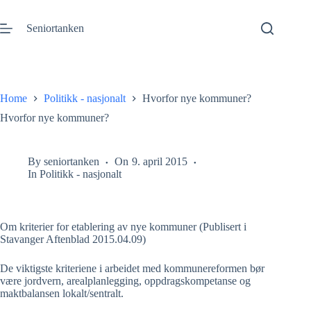
Gå
til
Seniortanken
innhold
Home
Politikk - nasjonalt
Hvorfor nye kommuner?
Hvorfor nye kommuner?
By
seniortanken
On
9. april 2015
In
Politikk - nasjonalt
Om kriterier for etablering av nye kommuner (Publisert i
Stavanger Aftenblad 2015.04.09)
De viktigste kriteriene i arbeidet med kommunereformen bør
være jordvern, arealplanlegging, oppdragskompetanse og
maktbalansen lokalt/sentralt.