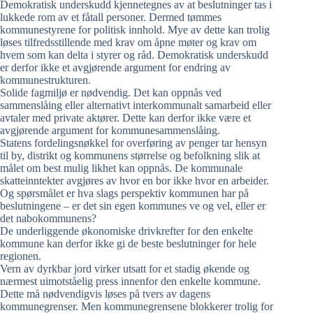
Demokratisk underskudd kjennetegnes av at beslutninger tas i
lukkede rom av et fåtall personer. Dermed tømmes
kommunestyrene for politisk innhold. Mye av dette kan trolig
løses tilfredsstillende med krav om åpne møter og krav om
hvem som kan delta i styrer og råd. Demokratisk underskudd
er derfor ikke et avgjørende argument for endring av
kommunestrukturen.
Solide fagmiljø er nødvendig. Det kan oppnås ved
sammenslåing eller alternativt interkommunalt samarbeid eller
avtaler med private aktører. Dette kan derfor ikke være et
avgjørende argument for kommunesammenslåing.
Statens fordelingsnøkkel for overføring av penger tar hensyn
til by, distrikt og kommunens størrelse og befolkning slik at
målet om best mulig likhet kan oppnås. De kommunale
skatteinntekter avgjøres av hvor en bor ikke hvor en arbeider.
Og spørsmålet er hva slags perspektiv kommunen har på
beslutningene – er det sin egen kommunes ve og vel, eller er
det nabokommunens?
De underliggende økonomiske drivkrefter for den enkelte
kommune kan derfor ikke gi de beste beslutninger for hele
regionen.
Vern av dyrkbar jord virker utsatt for et stadig økende og
nærmest uimotståelig press innenfor den enkelte kommune.
Dette må nødvendigvis løses på tvers av dagens
kommunegrenser. Men kommunegrensene blokkerer trolig for