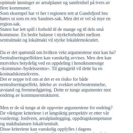
optimale løsninger av arealplaner og samferdsel på tvers av
flere kommuner.
Som eksempel har vi her i regionen sett at Gandsfjord bru
høres ut som en ren Sandnes-sak. Men det er vel så mye en
region-sak.
Staten har lett spill i forhold til de mange og til dels små
kommune. En bedre balanse i styrkeforholdet mellom
sentralmakt og lokalmakt vil styrke lokaldemokratiet.
Da er det spørsmål om hvilken vekt argumentene mot kan ha?
Sentraliseringseffekten kan vanskelig avvises. Men den kan
motvirkes betydelig ved en oppdeling i hensiktsmessige
«kommune-/bydelssentra». Til gjengjeld vil dette ha en
kostnadskonsekvens.
Det er neppe tvil om at det er en risiko for både
sentraliseringseffekt, følelse av svekket selvbestemmelse,
avstand og fremmedgjøring. Dette er tunge argumenter mot
endring av kommunestrukturen.
Men er de så tunge at de oppveier argumentene for endring?
De viktigste kriteriene i et langsiktig perspektiv er etter vår
vurdering: Jordvern, arealplanlegging, oppdragskompetanse
og maktbalansen lokalt/sentralt.
Disse kriteriene kan vanskelig oppfylles i dagens