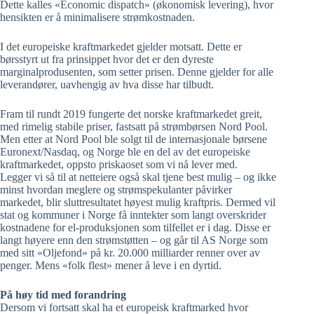
Dette kalles «Economic dispatch» (økonomisk levering), hvor
hensikten er å minimalisere strømkostnaden.
I det europeiske kraftmarkedet gjelder motsatt. Dette er
børsstyrt ut fra prinsippet hvor det er den dyreste
marginalprodusenten, som setter prisen. Denne gjelder for alle
leverandører, uavhengig av hva disse har tilbudt.
Fram til rundt 2019 fungerte det norske kraftmarkedet greit,
med rimelig stabile priser, fastsatt på strømbørsen Nord Pool.
Men etter at Nord Pool ble solgt til de internasjonale børsene
Euronext/Nasdaq, og Norge ble en del av det europeiske
kraftmarkedet, oppsto priskaoset som vi nå lever med.
Legger vi så til at netteiere også skal tjene best mulig – og ikke
minst hvordan meglere og strømspekulanter påvirker
markedet, blir sluttresultatet høyest mulig kraftpris. Dermed vil
stat og kommuner i Norge få inntekter som langt overskrider
kostnadene for el-produksjonen som tilfellet er i dag. Disse er
langt høyere enn den strømstøtten – og går til AS Norge som
med sitt «Oljefond» på kr. 20.000 milliarder renner over av
penger. Mens «folk flest» mener å leve i en dyrtid.
På høy tid med forandring
Dersom vi fortsatt skal ha et europeisk kraftmarked hvor