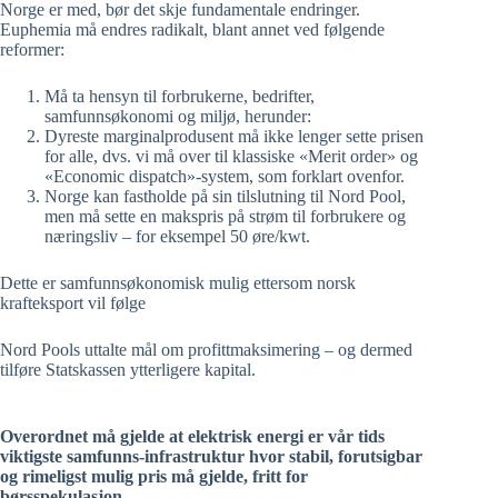
Norge er med, bør det skje fundamentale endringer.
Euphemia må endres radikalt, blant annet ved følgende
reformer:
Må ta hensyn til forbrukerne, bedrifter,
samfunnsøkonomi og miljø, herunder:
Dyreste marginalprodusent må ikke lenger sette prisen
for alle, dvs. vi må over til klassiske «Merit order» og
«Economic dispatch»-system, som forklart ovenfor.
Norge kan fastholde på sin tilslutning til Nord Pool,
men må sette en makspris på strøm til forbrukere og
næringsliv – for eksempel 50 øre/kwt.
Dette er samfunnsøkonomisk mulig ettersom norsk
krafteksport vil følge
Nord Pools uttalte mål om profittmaksimering – og dermed
tilføre Statskassen ytterligere kapital.
Overordnet må gjelde at elektrisk energi er vår tids
viktigste samfunns-infrastruktur hvor stabil, forutsigbar
og rimeligst mulig pris må gjelde, fritt for
børsspekulasjon.