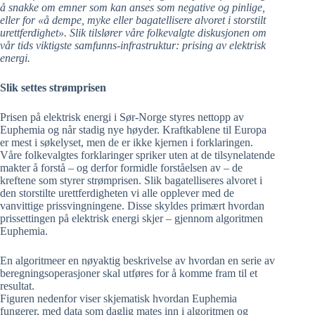
å snakke om emner som kan anses som negative og pinlige,
eller for «å dempe, myke eller bagatellisere alvoret i storstilt
urettferdighet». Slik tilslører våre folkevalgte diskusjonen om
vår tids viktigste samfunns-infrastruktur: prising av elektrisk
energi.
Slik settes strømprisen
Prisen på elektrisk energi i Sør-Norge styres nettopp av
Euphemia og når stadig nye høyder. Kraftkablene til Europa
er mest i søkelyset, men de er ikke kjernen i forklaringen.
Våre folkevalgtes forklaringer spriker uten at de tilsynelatende
makter å forstå – og derfor formidle forståelsen av – de
kreftene som styrer strømprisen. Slik bagatelliseres alvoret i
den storstilte urettferdigheten vi alle opplever med de
vanvittige prissvingningene. Disse skyldes primært hvordan
prissettingen på elektrisk energi skjer – gjennom algoritmen
Euphemia.
En algoritmeer en nøyaktig beskrivelse av hvordan en serie av
beregningsoperasjoner skal utføres for å komme fram til et
resultat.
Figuren nedenfor viser skjematisk hvordan Euphemia
fungerer, med data som daglig mates inn i algoritmen og