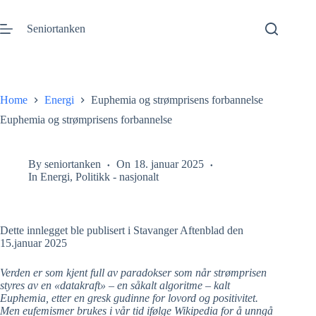
Gå
til
Seniortanken
innhold
Home
Energi
Euphemia og strømprisens forbannelse
Euphemia og strømprisens forbannelse
By
seniortanken
On
18. januar 2025
In
Energi
,
Politikk - nasjonalt
Dette innlegget ble publisert i Stavanger Aftenblad den
15.januar 2025
Verden er som kjent full av paradokser som når strømprisen
styres av en «datakraft» – en såkalt algoritme – kalt
Euphemia, etter en gresk gudinne for lovord og positivitet.
Men eufemismer brukes i vår tid ifølge Wikipedia for å unngå