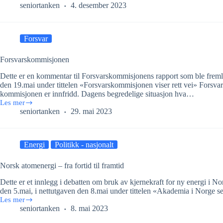
Oppfølging
seniortanken
4. desember 2023
av
Forsvarskommisjonen
Forsvar
Forsvarskommisjonen
Dette er en kommentar til Forsvarskommisjonens rapport som ble freml
den 19.mai under tittelen «Forsvarskommisjonen viser rett vei» Forsvar
kommisjonen er innfridd. Dagens begredelige situasjon hva…
Les mer
Forsvarskommisjonen
seniortanken
29. mai 2023
Energi
Politikk - nasjonalt
Norsk atomenergi – fra fortid til framtid
Dette er et innlegg i debatten om bruk av kjernekraft for ny energi i No
den 5.mai, i nettutgaven den 8.mai under tittelen «Akademia i Norge s
Les mer
Norsk
seniortanken
8. mai 2023
atomenergi
–