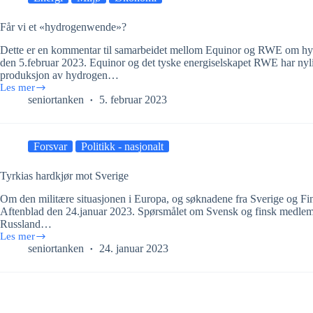
verdensarva!
Får vi et «hydrogenwende»?
Dette er en kommentar til samarbeidet mellom Equinor og RWE om hyd
den 5.februar 2023. Equinor og det tyske energiselskapet RWE har nylig 
produksjon av hydrogen…
Les mer
Får
seniortanken
5. februar 2023
vi
et
«hydrogenwende»?
Forsvar
Politikk - nasjonalt
Tyrkias hardkjør mot Sverige
Om den militære situasjonen i Europa, og søknadene fra Sverige og F
Aftenblad den 24.januar 2023. Spørsmålet om Svensk og finsk medlemsk
Russland…
Les mer
Tyrkias
seniortanken
24. januar 2023
hardkjør
mot
Sverige