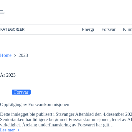
Gå
til
innhold
KATEGORIER
Energi
Forsvar
Kli
Home
2023
År
2023
Forsvar
Oppfølging av Forsvarskommisjonen
Dette innlegget ble publisert i Stavanger Aftenblad den 4.desember 202
Seniortanken har tidligere berømmet Forsvarskommisjonen, ledet av AP
virkelighet. Årelang underfinansiering av Forsvaret har gitt…
Les mer