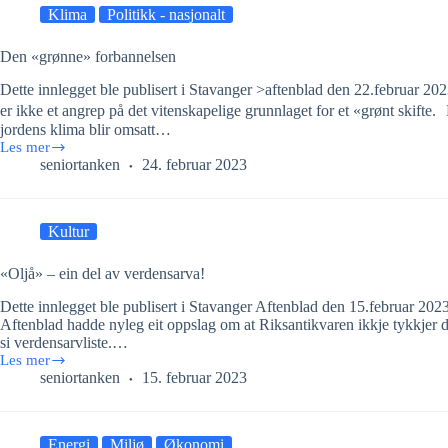
Klima
Politikk - nasjonalt
Den «grønne» forbannelsen
Dette innlegget ble publisert i Stavanger >aftenblad den 22.februar 2
er ikke et angrep på det vitenskapelige grunnlaget for et «grønt skifte
jordens klima blir omsatt…
Les mer
Den
seniortanken
24. februar 2023
«grønne»
forbannelsen
Kultur
«Oljå» – ein del av verdensarva!
Dette innlegget ble publisert i Stavanger Aftenblad den 15.februar 2023
Aftenblad hadde nyleg eit oppslag om at Riksantikvaren ikkje tykkjer d
si verdensarvliste.…
Les mer
«Oljå»
seniortanken
15. februar 2023
–
ein
del
av
Energi
Miljø
Økonomi