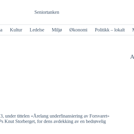
Seniortanken
ma
Kultur
Ledelse
Miljø
Økonomi
Politikk – lokalt
A
3, under tittelen «Årelang underfinansiering av Forsvaret»
s Knut Storberget, for dens avdekking av en bedrøvelig