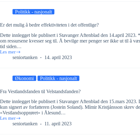
fra
fortid
Politikk - nasjonalt
til
framtid
Er det mulig å bedre effektiviteten i det offentlige?
Dette innlegget ble publisert i Stavanger Aftenblad den 14.april
om ressursene kvesser seg til. Å bevilge mer penger ser ikke ut til å væ
tid siden…
Les mer
Er
seniortanken
14. april 2023
det
mulig
å
bedre
Økonomi
Politikk - nasjonalt
effektiviteten
i
det
Fra Vestlandsfanden til Velstandsfanden?
offentlige?
Dette innlegget ble publisert i Stavanger Aftenblad den 15.mars 2023. D
kun signert av forfatteren (Jostein Soland). Mímir Kristjánsson skrev
«Vestlandsopprøret» i Ålesund…
Les mer
Fra
seniortanken
11. april 2023
Vestlandsfanden
til
Velstandsfanden?