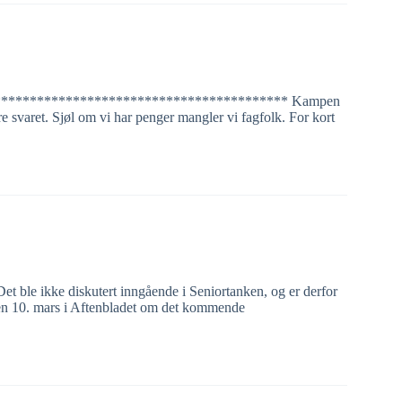
 2023. ***************************************** Kampen
re svaret. Sjøl om vi har penger mangler vi fagfolk. For kort
et ble ikke diskutert inngående i Seniortanken, og er derfor
 den 10. mars i Aftenbladet om det kommende