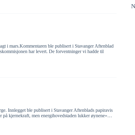
N
agt i mars.Kommentaren ble publisert i Stavanger Aftenblad
skommisjonen har levert. De forventninger vi hadde til
rge. Innlegget ble publisert i Stavanger Aftenblads papiravis
er på kjerne­kraft, men energi­hovedstaden lukker øynene»…