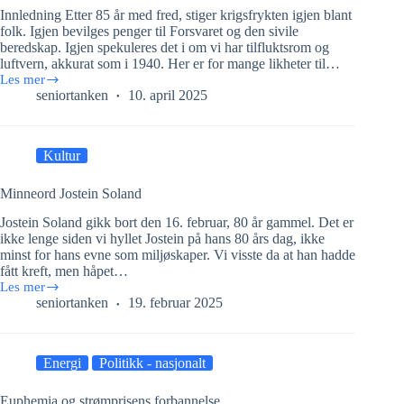
Innledning Etter 85 år med fred, stiger krigsfrykten igjen blant
folk. Igjen bevilges penger til Forsvaret og den sivile
beredskap. Igjen spekuleres det i om vi har tilfluktsrom og
luftvern, akkurat som i 1940. Her er for mange likheter til…
Les mer
85
seniortanken
10. april 2025
år
siden
tirsdag
9.
Kultur
april
1940
Minneord Jostein Soland
Jostein Soland gikk bort den 16. februar, 80 år gammel. Det er
ikke lenge siden vi hyllet Jostein på hans 80 års dag, ikke
minst for hans evne som miljøskaper. Vi visste da at han hadde
fått kreft, men håpet…
Les mer
Minneord
seniortanken
19. februar 2025
Jostein
Soland
Energi
Politikk - nasjonalt
Euphemia og strømprisens forbannelse