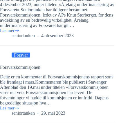
4.desember 2023, under tittelen «Årelang underfinansiering av
Forsvaret» Seniortanken har tidligere berømmet
Forsvarskommisjonen, ledet av APs Knut Storberget, for dens
avdekking av en bedrøvelig virkelighet. Årelang
underfinansiering av Forsvaret har gitt…
Les mer
Oppfølging
seniortanken
4. desember 2023
av
Forsvarskommisjonen
Forsvar
Forsvarskommisjonen
Dette er en kommentar til Forsvarskommisjonens rapport som
ble fremlagt i mars.Kommentaren ble publisert i Stavanger
Aftenblad den 19.mai under tittelen «Forsvarskommisjonen
viser rett vei» Forsvarskommisjonen har levert. De
forventninger vi hadde til kommisjonen er innfridd. Dagens
begredelige situasjon hva…
Les mer
Forsvarskommisjonen
seniortanken
29. mai 2023