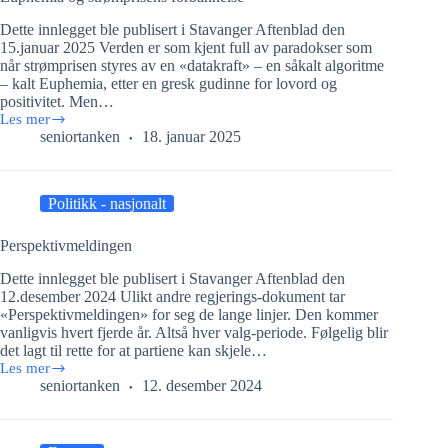
Dette innlegget ble publisert i Stavanger Aftenblad den
15.januar 2025 Verden er som kjent full av paradokser som
når strømprisen styres av en «datakraft» – en såkalt algoritme
– kalt Euphemia, etter en gresk gudinne for lovord og
positivitet. Men…
Les mer
Euphemia
seniortanken
18. januar 2025
og
strømprisens
forbannelse
Politikk - nasjonalt
Perspektivmeldingen
Dette innlegget ble publisert i Stavanger Aftenblad den
12.desember 2024 Ulikt andre regjerings-dokument tar
«Perspektivmeldingen» for seg de lange linjer. Den kommer
vanligvis hvert fjerde år. Altså hver valg-periode. Følgelig blir
det lagt til rette for at partiene kan skjele…
Les mer
Perspektivmeldingen
seniortanken
12. desember 2024