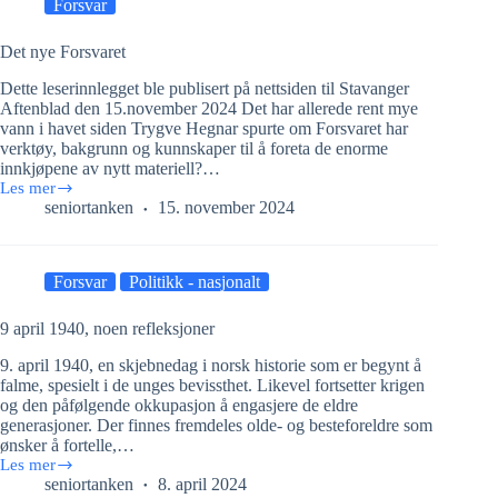
Forsvar
Det nye Forsvaret
Dette leserinnlegget ble publisert på nettsiden til Stavanger
Aftenblad den 15.november 2024 Det har allerede rent mye
vann i havet siden Trygve Hegnar spurte om Forsvaret har
verktøy, bakgrunn og kunnskaper til å foreta de enorme
innkjøpene av nytt materiell?…
Les mer
Det
seniortanken
15. november 2024
nye
Forsvaret
Forsvar
Politikk - nasjonalt
9 april 1940, noen refleksjoner
9. april 1940, en skjebnedag i norsk historie som er begynt å
falme, spesielt i de unges bevissthet. Likevel fortsetter krigen
og den påfølgende okkupasjon å engasjere de eldre
generasjoner. Der finnes fremdeles olde- og besteforeldre som
ønsker å fortelle,…
Les mer
9
seniortanken
8. april 2024
april