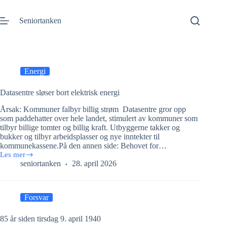
Gå
til
Seniortanken
innhold
Energi
Datasentre sløser bort elektrisk energi
Årsak: Kommuner falbyr billig strøm Datasentre gror opp
som paddehatter over hele landet, stimulert av kommuner som
tilbyr billige tomter og billig kraft. Utbyggerne takker og
bukker og tilbyr arbeidsplasser og nye inntekter til
kommunekassene.På den annen side: Behovet for…
Les mer
Datasentre
seniortanken
28. april 2026
sløser
bort
elektrisk
energi
Forsvar
85 år siden tirsdag 9. april 1940