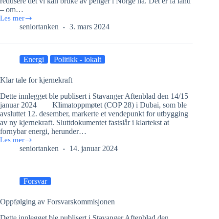
redusere det vi kan bruke av penger i Norge nå. Det er få land
– om…
Les mer
NORGE
seniortanken
3. mars 2024
KAN
STØTTE
UKRAINA
MED
Energi
Politikk - lokalt
1.000
MILLIARDER
KRONER!
Klar tale for kjernekraft
Dette innlegget ble publisert i Stavanger Aftenblad den 14/15
januar 2024 Klimatoppmøtet (COP 28) i Dubai, som ble
avsluttet 12. desember, markerte et vendepunkt for utbygging
av ny kjernekraft. Sluttdokumentet fastslår i klartekst at
fornybar energi, herunder…
Les mer
Klar
seniortanken
14. januar 2024
tale
for
kjernekraft
Forsvar
Oppfølging av Forsvarskommisjonen
Dette innlegget ble publisert i Stavanger Aftenblad den