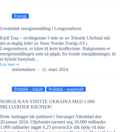
1940,
noen
refleksjoner
Energi
Urealistisk energiomstilling i Longyearbyen
Kjell Traa – sivilingeniør I siste nr. av Teknisk Ukeblad står
det at daglig leder av Store Norske Energi AS i
Longyearbyen, er kåret til årets kraftkvinne. Bakgrunnen er
energiomstillingen som nå pågår, fra fossile energiløsninger, til
et hybrid fornybart…
Les mer
Urealistisk
seniortanken
11. mars 2024
energiomstilling
i
Longyearbyen
Politikk - lokalt
Politikk - nasjonalt
NORGE KAN STØTTE UKRAINA MED 1.000
MILLIARDER KRONER!
Dette innlegget ble publisert i Stavanger Aftenblad den
26.januar 2024. Oljefondet nærmer seg 16.000 milliarder.
1.000 milliarder utgjør 6,25 prosent.En slik hjelp vil ikke