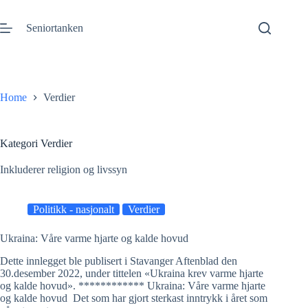
Gå
til
Seniortanken
innhold
Home
Verdier
Kategori
Verdier
Inkluderer religion og livssyn
Politikk - nasjonalt
Verdier
Ukraina: Våre varme hjarte og kalde hovud
Dette innlegget ble publisert i Stavanger Aftenblad den
30.desember 2022, under tittelen «Ukraina krev varme hjarte
og kalde hovud». ************ Ukraina: Våre varme hjarte
og kalde hovud Det som har gjort sterkast inntrykk i året som