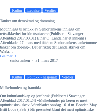
Kultur
Ledelse
Verdier
Tanker om demokrati og dømming
Motinnlegg til kritikk av Seniortankens innlegg om
rettssikkerhet for idrettsutøvere (Publisert i Stavanger
Aftenblad 2017.03.31) Einar O. Landa har et innlegg i
Aftenbladet 27. mars med tittelen: Seniortankens tanketomme
tanker om doping». Det er riktig det Landa skriver om
Wada…
Les mer
Tanker
seniortanken
31. mars 2017
om
demokrati
og
dømming
Kultur
Politikk - nasjonalt
Verdier
Melkebonden og framtida
Om kulturlandskap og jordbruk (Publisert i Stavanger
Aftenblad 2017.01.24) «Melkebønder på Jæren er mest
optimistiske» skriv Aftenbladet onsdag 16. d.m. Bonden May
Britt Lode ( 39år ) blir presentert blant dei mest optimistiske