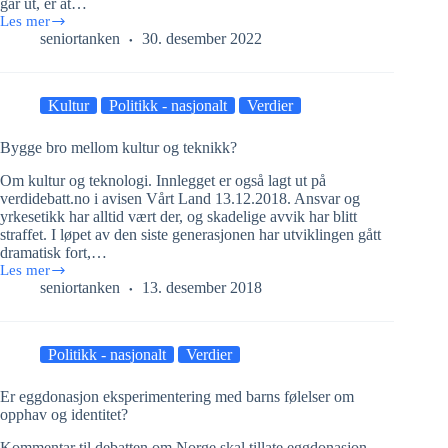
går ut, er at…
Les mer
Ukraina:
seniortanken
30. desember 2022
Våre
varme
hjarte
og
Kultur
Politikk - nasjonalt
Verdier
kalde
hovud
Bygge bro mellom kultur og teknikk?
Om kultur og teknologi. Innlegget er også lagt ut på
verdidebatt.no i avisen Vårt Land 13.12.2018. Ansvar og
yrkesetikk har alltid vært der, og skadelige avvik har blitt
straffet. I løpet av den siste generasjonen har utviklingen gått
dramatisk fort,…
Les mer
Bygge
seniortanken
13. desember 2018
bro
mellom
kultur
og
Politikk - nasjonalt
Verdier
teknikk?
Er eggdonasjon eksperimentering med barns følelser om
opphav og identitet?
Kommentar til debatten om Norge skal tillate eggdonasjon.