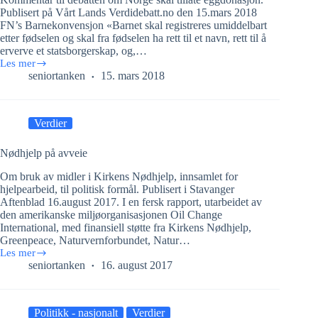
Publisert på Vårt Lands Verdidebatt.no den 15.mars 2018
FN’s Barnekonvensjon «Barnet skal registreres umiddelbart
etter fødselen og skal fra fødselen ha rett til et navn, rett til å
erverve et statsborgerskap, og,…
Les mer
Er
seniortanken
15. mars 2018
eggdonasjon
eksperimentering
med
barns
Verdier
følelser
om
opphav
Nødhjelp på avveie
og
Om bruk av midler i Kirkens Nødhjelp, innsamlet for
identitet?
hjelpearbeid, til politisk formål. Publisert i Stavanger
Aftenblad 16.august 2017. I en fersk rapport, utarbeidet av
den amerikanske miljøorganisasjonen Oil Change
International, med finansiell støtte fra Kirkens Nødhjelp,
Greenpeace, Naturvernforbundet, Natur…
Les mer
Nødhjelp
seniortanken
16. august 2017
på
avveie
Politikk - nasjonalt
Verdier