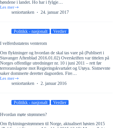
bøndene i landet. Ho har i fylgje…
Les mer
Melkebonden
seniortanken
24. januar 2017
og
framtida
Politikk - nasjonalt
Verdier
I velferdsstatens venterom
Om flyktninger og hvordan de skal tas vare på (Publisert i
Stavanger Aftenblad 2016.01.02) Overskriften var tittelen på
Norges offentlige utredninger nr. 10 i juni 2011 – rett før
terroranslagene mot Regjeringskvartalet og Utøya. Sistnevnte
saker dominerte deretter dagsorden. Fire…
Les mer
I
seniortanken
2. januar 2016
velferdsstatens
venterom
Politikk - nasjonalt
Verdier
Hvordan møte strømmen?
Om flyktningestrømmen til Norge, aktualisert høsten 2015