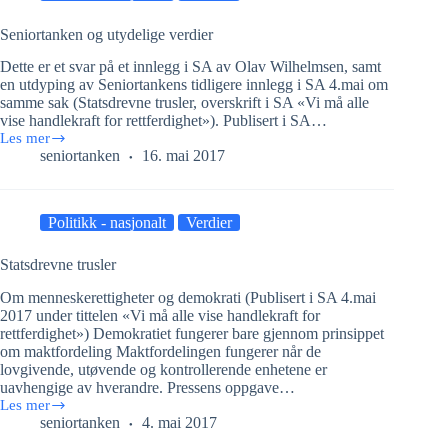
Seniortanken og utydelige verdier
Dette er et svar på et innlegg i SA av Olav Wilhelmsen, samt
en utdyping av Seniortankens tidligere innlegg i SA 4.mai om
samme sak (Statsdrevne trusler, overskrift i SA «Vi må alle
vise handlekraft for rettferdighet»). Publisert i SA…
Les mer
Seniortanken
seniortanken
16. mai 2017
og
utydelige
verdier
Politikk - nasjonalt
Verdier
Statsdrevne trusler
Om menneskerettigheter og demokrati (Publisert i SA 4.mai
2017 under tittelen «Vi må alle vise handlekraft for
rettferdighet») Demokratiet fungerer bare gjennom prinsippet
om maktfordeling Maktfordelingen fungerer når de
lovgivende, utøvende og kontrollerende enhetene er
uavhengige av hverandre. Pressens oppgave…
Les mer
Statsdrevne
seniortanken
4. mai 2017
trusler