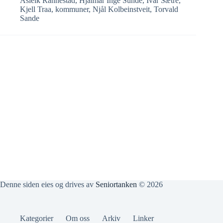
Åsleik Rannestad
,
Hjalmar Inge Sunde
,
Ivar Sætre
,
Kjell Traa
,
kommuner
,
Njål Kolbeinstveit
,
Torvald
Sande
Denne siden eies og drives av
Seniortanken
© 2026
Kategorier
Om oss
Arkiv
Linker