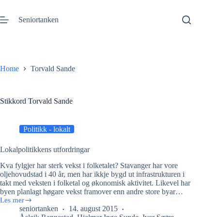
Gå
til
Seniortanken
innhold
Home
Torvald Sande
Stikkord
Torvald Sande
Politikk - lokalt
Lokalpolitikkens utfordringar
Kva fylgjer har sterk vekst i folketalet? Stavanger har vore
oljehovudstad i 40 år, men har ikkje bygd ut infrastrukturen i
takt med veksten i folketal og økonomisk aktivitet. Likevel har
byen planlagt høgare vekst framover enn andre store byar…
Les mer
Lokalpolitikkens
seniortanken
14. august 2015
utfordringar