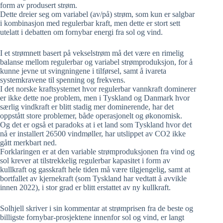
form av produsert strøm.
Dette dreier seg om variabel (av/på) strøm, som kun er salgbar
i kombinasjon med regulerbar kraft, men dette er stort sett
utelatt i debatten om fornybar energi fra sol og vind.
I et strømnett basert på vekselstrøm må det være en rimelig
balanse mellom regulerbar og variabel strømproduksjon, for å
kunne jevne ut svingningene i tilførsel, samt å ivareta
systemkravene til spenning og frekvens.
I det norske kraftsystemet hvor regulerbar vannkraft dominerer
er ikke dette noe problem, men i Tyskland og Danmark hvor
særlig vindkraft er blitt stadig mer dominerende, har det
oppstått store problemer, både operasjonelt og økonomisk.
Og det er også et paradoks at i et land som Tyskland hvor det
nå er installert 26500 vindmøller, har utslippet av CO2 ikke
gått merkbart ned.
Forklaringen er at den variable strømproduksjonen fra vind og
sol krever at tilstrekkelig regulerbar kapasitet i form av
kullkraft og gasskraft hele tiden må være tilgjengelig, samt at
bortfallet av kjernekraft (som Tyskland har vedtatt å avvikle
innen 2022), i stor grad er blitt erstattet av ny kullkraft.
Solhjell skriver i sin kommentar at strømprisen fra de beste og
billigste fornybar-prosjektene innenfor sol og vind, er langt