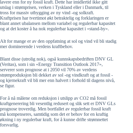
lavere enn for ny fossil kraft. Dette har imidlertid ikke gitt
utslag i strømprisen, verken i Tyskland eller i Danmark, til
tross for massiv utbygging av ny vind -og solkraft.
Kraftprisen har tvertimot økt betraktelig og forklaringen er
blant annet ubalansen mellom variabel og regulerbar kapasitet
og at det koster å ha nok regulerbar kapasitet i «stand-by».
Alt for mange er av den oppfatning at sol og vind vil bli stadig
mer dominerende i verdens kraftbehov.
Blant disse (utrolig nok), også kunnskapsbedriften DNV GL
(Veritas), som i sin «Energy Transition Outlook 2017»,
serverer som prognose at i 2050 vil 70% av verdens
strømproduksjon bli dekket av sol -og vindkraft og at fossil -
og kjernekraft vil bli mer enn halvert i forhold til dagens nivå,
se figur.
For å nå målene om reduksjon i utslipp av CO2 må fossil
kraftgenerering bli vesentlig redusert og slik sett er DNV GLs
prognose troverdig. Men bortfallet av regulerbar fossil kraft
må kompenseres, samtidig som det er behov for en kraftig
økning i ny regulerbar kraft, for å kunne drifte strømnettet
forsvarlig.