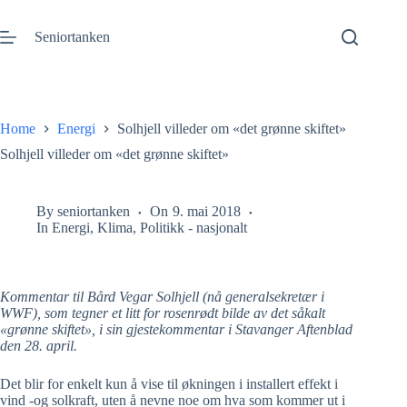
Gå
til
Seniortanken
innhold
Home
Energi
Solhjell villeder om «det grønne skiftet»
Solhjell villeder om «det grønne skiftet»
By
seniortanken
On
9. mai 2018
In
Energi
,
Klima
,
Politikk - nasjonalt
Kommentar til
Bård Vegar Solhjell (nå generalsekretær i
WWF), som tegner et litt for rosenrødt bilde av det såkalt
«grønne skiftet», i sin gjestekommentar i Stavanger Aftenblad
den 28. april.
Det blir for enkelt kun å vise til økningen i installert effekt i
vind -og solkraft, uten å nevne noe om hva som kommer ut i