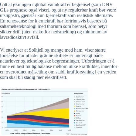
Gitt at økningen i global vannkraft er begrenset (som DNV
GLs prognose også viser), og at ny regulerbar kraft bør være
utslippsfri, gjenstår kun kjernekraft som realistisk alternativ.
En renessanse for kjernekraft bør fortrinnsvis baseres på
saltsmelteteknologi med thorium som brensel, som betyr
sikker drift (uten risiko for nedsmelting) og minimum av
lavradioaktivt avfall.
Vi etterlyser at Solhjell og mange med ham, viser større
forståelse for at «det grønne skiftet» er underlagt både
naturlover og teknologiske begrensninger. Utfordringen er å
finne en best mulig balanse mellom ulike kraftkilder, innenfor
en overordnet målsetting om stabil kraftforsyning i en verden
som skal bli stadig mer elektrifisert.