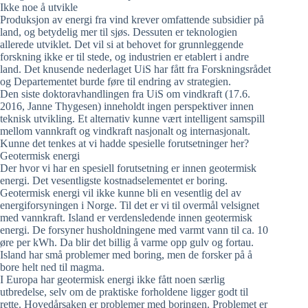
Ikke noe å utvikle
Produksjon av energi fra vind krever omfattende subsidier på
land, og betydelig mer til sjøs. Dessuten er teknologien
allerede utviklet. Det vil si at behovet for grunnleggende
forskning ikke er til stede, og industrien er etablert i andre
land. Det knusende nederlaget UiS har fått fra Forskningsrådet
og Departementet burde føre til endring av strategien.
Den siste doktoravhandlingen fra UiS om vindkraft (17.6.
2016, Janne Thygesen) inneholdt ingen perspektiver innen
teknisk utvikling. Et alternativ kunne vært intelligent samspill
mellom vannkraft og vindkraft nasjonalt og internasjonalt.
Kunne det tenkes at vi hadde spesielle forutsetninger her?
Geotermisk energi
Der hvor vi har en spesiell forutsetning er innen geotermisk
energi. Det vesentligste kostnadselementet er boring.
Geotermisk energi vil ikke kunne bli en vesentlig del av
energiforsyningen i Norge. Til det er vi til overmål velsignet
med vannkraft. Island er verdensledende innen geotermisk
energi. De forsyner husholdningene med varmt vann til ca. 10
øre per kWh. Da blir det billig å varme opp gulv og fortau.
Island har små problemer med boring, men de forsker på å
bore helt ned til magma.
I Europa har geotermisk energi ikke fått noen særlig
utbredelse, selv om de praktiske forholdene ligger godt til
rette. Hovedårsaken er problemer med boringen. Problemet er