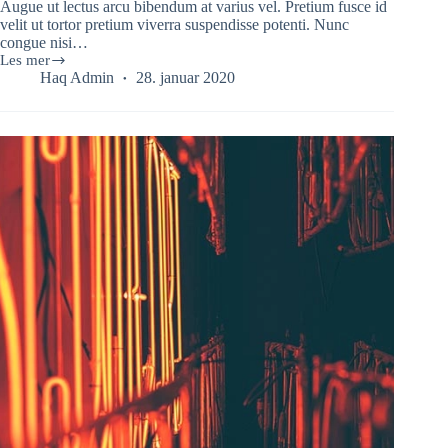
Augue ut lectus arcu bibendum at varius vel. Pretium fusce id
velit ut tortor pretium viverra suspendisse potenti. Nunc
congue nisi…
Les mer
Consequat
Haq Admin
28. januar 2020
Mauris
Nunc
Congue
Nisivitae
Tellus
Consectetur