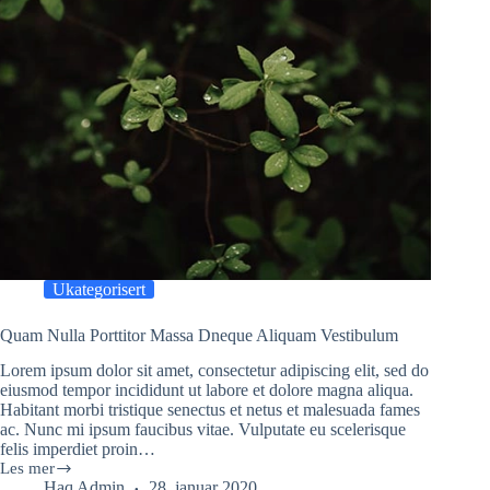
Ukategorisert
Quam Nulla Porttitor Massa Dneque Aliquam Vestibulum
Lorem ipsum dolor sit amet, consectetur adipiscing elit, sed do
eiusmod tempor incididunt ut labore et dolore magna aliqua.
Habitant morbi tristique senectus et netus et malesuada fames
ac. Nunc mi ipsum faucibus vitae. Vulputate eu scelerisque
felis imperdiet proin…
Les mer
Quam
Haq Admin
28. januar 2020