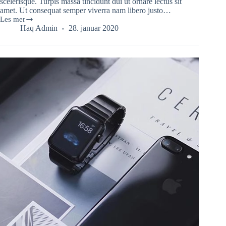
scelerisque. Turpis massa tincidunt dui ut ornare lectus sit
amet. Ut consequat semper viverra nam libero justo…
Les mer
Welcome
Haq Admin
28. januar 2020
to
the
Future
of
WordPress
with
Gutenberg