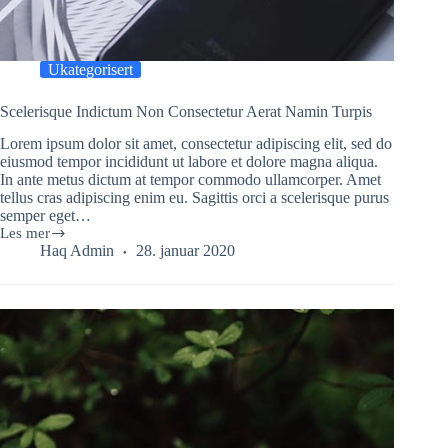
Ukategorisert
Scelerisque Indictum Non Consectetur Aerat Namin Turpis
Lorem ipsum dolor sit amet, consectetur adipiscing elit, sed do
eiusmod tempor incididunt ut labore et dolore magna aliqua.
In ante metus dictum at tempor commodo ullamcorper. Amet
tellus cras adipiscing enim eu. Sagittis orci a scelerisque purus
semper eget…
Les mer
Scelerisque
Haq Admin
28. januar 2020
Indictum
Non
Consectetur
Aerat
Namin
Turpis