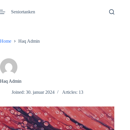
Gå
til
Seniortanken
innhold
Home
Haq Admin
Haq Admin
Joined: 30. januar 2024
Articles: 13