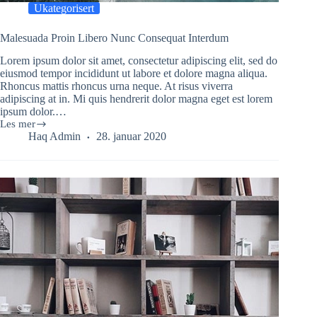
Ukategorisert
Malesuada Proin Libero Nunc Consequat Interdum
Lorem ipsum dolor sit amet, consectetur adipiscing elit, sed do
eiusmod tempor incididunt ut labore et dolore magna aliqua.
Rhoncus mattis rhoncus urna neque. At risus viverra
adipiscing at in. Mi quis hendrerit dolor magna eget est lorem
ipsum dolor.…
Les mer
Malesuada
Haq Admin
28. januar 2020
Proin
Libero
Nunc
Consequat
Interdum