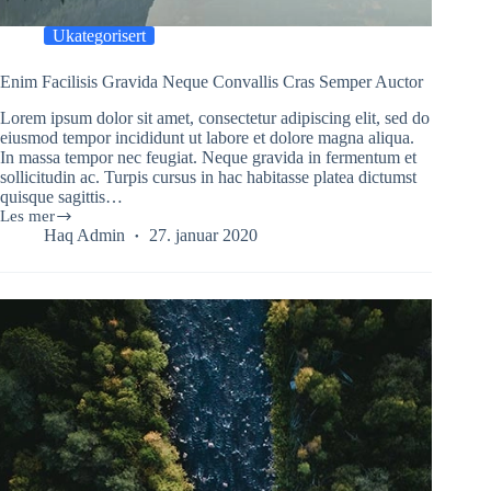
Ukategorisert
Enim Facilisis Gravida Neque Convallis Cras Semper Auctor
Lorem ipsum dolor sit amet, consectetur adipiscing elit, sed do
eiusmod tempor incididunt ut labore et dolore magna aliqua.
In massa tempor nec feugiat. Neque gravida in fermentum et
sollicitudin ac. Turpis cursus in hac habitasse platea dictumst
quisque sagittis…
Les mer
Enim
Haq Admin
27. januar 2020
Facilisis
Gravida
Neque
Convallis
Cras
Semper
Auctor