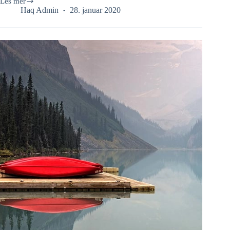
Les mer
Fermentum
Haq Admin
28. januar 2020
Dui
Faucibus
Bnornare
Quam
Viverra
Orci