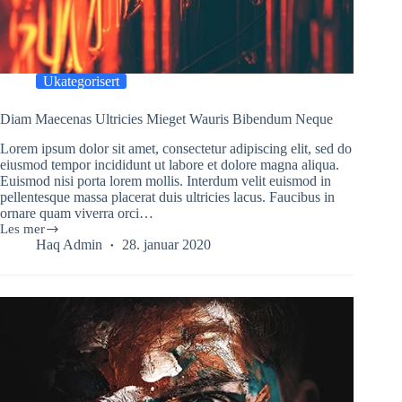
Ukategorisert
Diam Maecenas Ultricies Mieget Wauris Bibendum Neque
Lorem ipsum dolor sit amet, consectetur adipiscing elit, sed do
eiusmod tempor incididunt ut labore et dolore magna aliqua.
Euismod nisi porta lorem mollis. Interdum velit euismod in
pellentesque massa placerat duis ultricies lacus. Faucibus in
ornare quam viverra orci…
Les mer
Diam
Haq Admin
28. januar 2020
Maecenas
Ultricies
Mieget
Wauris
Bibendum
Neque