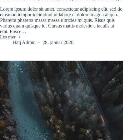
Lorem ipsum dolor sit amet, consectetur adipiscing elit, sed do
eiusmod tempor incididunt ut labore et dolore magna aliqua.
Pharetra pharetra massa massa ultricies mi quis. Risus quis
varius quam quisque id. Cursus mattis molestie a iaculis at
erat. Fusce…
Les mer
Libero
Haq Admin
28. januar 2020
Enim
Sedfaucibus
Turpis
Magna
Fermentum
Justoeget