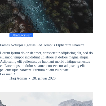
Ukategorisert
Fames Acturpis Egestas Sed Tempus Etpharetra Pharetra
Lorem ipsum dolor sit amet, consectetur adipiscing elit, sed do
eiusmod tempor incididunt ut labore et dolore magna aliqua.
Adipiscing elit pellentesque habitant morbi tristique senectus
et. Lorem ipsum dolor sit amet consectetur adipiscing elit
pellentesque habitant. Pretium quam vulputate…
Les mer
Fames
Haq Admin
28. januar 2020
Acturpis
Egestas
Sed
Tempus
Etpharetra
Pharetra