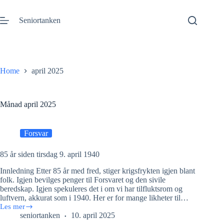
Gå
til
Seniortanken
innhold
Home
april 2025
Månad
april 2025
Forsvar
85 år siden tirsdag 9. april 1940
Innledning Etter 85 år med fred, stiger krigsfrykten igjen blant
folk. Igjen bevilges penger til Forsvaret og den sivile
beredskap. Igjen spekuleres det i om vi har tilfluktsrom og
luftvern, akkurat som i 1940. Her er for mange likheter til…
Les mer
85
seniortanken
10. april 2025
år