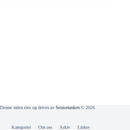
siden
tirsdag
9.
april
1940
Denne siden eies og drives av
Seniortanken
© 2026
Kategorier
Om oss
Arkiv
Linker