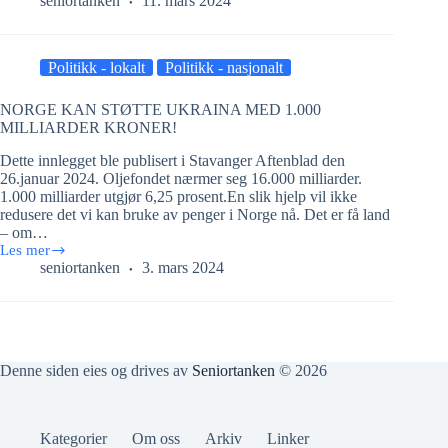
seniortanken
11. mars 2024
energiomstilling
i
Longyearbyen
Politikk - lokalt
Politikk - nasjonalt
NORGE KAN STØTTE UKRAINA MED 1.000
MILLIARDER KRONER!
Dette innlegget ble publisert i Stavanger Aftenblad den
26.januar 2024. Oljefondet nærmer seg 16.000 milliarder.
1.000 milliarder utgjør 6,25 prosent.En slik hjelp vil ikke
redusere det vi kan bruke av penger i Norge nå. Det er få land
– om…
Les mer
NORGE
seniortanken
3. mars 2024
KAN
STØTTE
UKRAINA
MED
1.000
MILLIARDER
Denne siden eies og drives av
Seniortanken
© 2026
KRONER!
Kategorier
Om oss
Arkiv
Linker