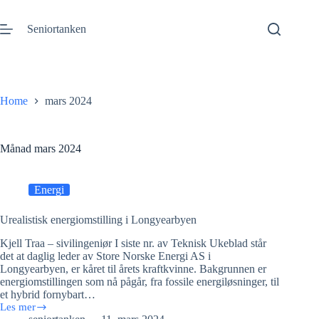
Gå
til
Seniortanken
innhold
Home
mars 2024
Månad
mars 2024
Energi
Urealistisk energiomstilling i Longyearbyen
Kjell Traa – sivilingeniør I siste nr. av Teknisk Ukeblad står
det at daglig leder av Store Norske Energi AS i
Longyearbyen, er kåret til årets kraftkvinne. Bakgrunnen er
energiomstillingen som nå pågår, fra fossile energiløsninger, til
et hybrid fornybart…
Les mer
Urealistisk