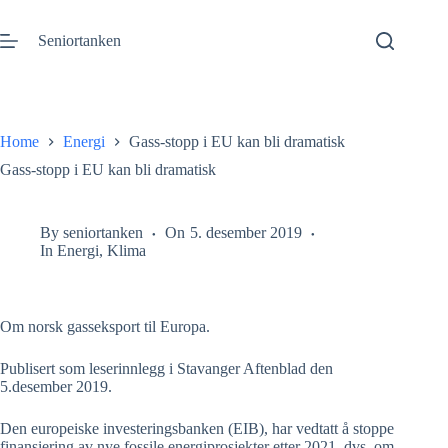
Gå
til
Seniortanken
innhold
Home
Energi
Gass-stopp i EU kan bli dramatisk
Gass-stopp i EU kan bli dramatisk
By
seniortanken
On
5. desember 2019
In
Energi
,
Klima
Om norsk gasseksport til Europa.
Publisert som leserinnlegg
i Stavanger Aftenblad den
5.desember 2019.
Den europeiske investeringsbanken (EIB), har vedtatt å stoppe
finansiering av nye fossile energiprosjekter etter 2021, dvs. om