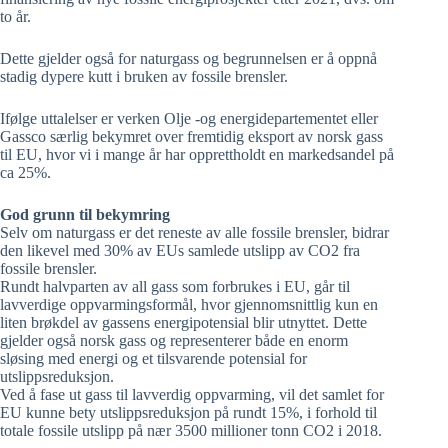
to år.
Dette gjelder også for naturgass og begrunnelsen er å oppnå
stadig dypere kutt i bruken av fossile brensler.
Ifølge uttalelser er verken Olje -og energidepartementet eller
Gassco særlig bekymret over fremtidig eksport av norsk gass
til EU, hvor vi i mange år har opprettholdt en markedsandel på
ca 25%.
God grunn til bekymring
Selv om naturgass er det reneste av alle fossile brensler, bidrar
den likevel med 30% av EUs samlede utslipp av CO2 fra
fossile brensler.
Rundt halvparten av all gass som forbrukes i EU, går til
lavverdige oppvarmingsformål, hvor gjennomsnittlig kun en
liten brøkdel av gassens energipotensial blir utnyttet. Dette
gjelder også norsk gass og representerer både en enorm
sløsing med energi og et tilsvarende potensial for
utslippsreduksjon.
Ved å fase ut gass til lavverdig oppvarming, vil det samlet for
EU kunne bety utslippsreduksjon på rundt 15%, i forhold til
totale fossile utslipp på nær 3500 millioner tonn CO2 i 2018.