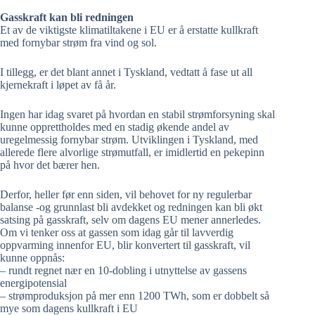
Gasskraft kan bli redningen
Et av de viktigste klimatiltakene i EU er å erstatte kullkraft
med fornybar strøm fra vind og sol.
I tillegg, er det blant annet i Tyskland, vedtatt å fase ut all
kjernekraft i løpet av få år.
Ingen har idag svaret på hvordan en stabil strømforsyning skal
kunne opprettholdes med en stadig økende andel av
uregelmessig fornybar strøm. Utviklingen i Tyskland, med
allerede flere alvorlige strømutfall, er imidlertid en pekepinn
på hvor det bærer hen.
Derfor, heller før enn siden, vil behovet for ny regulerbar
balanse -og grunnlast bli avdekket og redningen kan bli økt
satsing på gasskraft, selv om dagens EU mener annerledes.
Om vi tenker oss at gassen som idag går til lavverdig
oppvarming innenfor EU, blir konvertert til gasskraft, vil
kunne oppnås:
– rundt regnet nær en 10-dobling i utnyttelse av gassens
energipotensial
– strømproduksjon på mer enn 1200 TWh, som er dobbelt så
mye som dagens kullkraft i EU