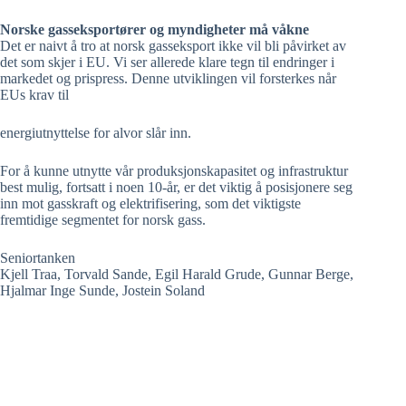
Norske gasseksportører og myndigheter må våkne
Det er naivt å tro at norsk gasseksport ikke vil bli påvirket av
det som skjer i EU. Vi ser allerede klare tegn til endringer i
markedet og prispress. Denne utviklingen vil forsterkes når
EUs krav til
energiutnyttelse for alvor slår inn.
For å kunne utnytte vår produksjonskapasitet og infrastruktur
best mulig, fortsatt i noen 10-år, er det viktig å posisjonere seg
inn mot gasskraft og elektrifisering, som det viktigste
fremtidige segmentet for norsk gass.
Seniortanken
Kjell Traa, Torvald Sande, Egil Harald Grude, Gunnar Berge,
Hjalmar Inge Sunde, Jostein Soland