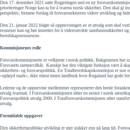
Den 17. desember 2021 satte Regjeringen ned en ny forsvarskommisjon 
prioriteringer Norge kan ta for å ivareta norsk sikkerhet. Den skal gi inn
perspektiv, fremme forslag til forsvarssektorens videre utvikling og bidr
Den 21. januar 2022 fulgte så oppnevningen av et utvalg som skal vur
ressurser kan og bør innrettes for å videreutvikle samfunnssikkerhet og
beredskapsressursene.
Kommisjonenes rolle
Forsvarskommisjonene er velkjente i norsk politikk. Bakgrunnen har s
Forsvarets rammevilkår.
Kanskje har den viktigste funksjon vært å ska
sikkerhets- og forsvarspolitikk. En Totalberedskapskommisjon er noe ny
«upløyd mark», ikke minst innen landbruk hvor Rogaland har gode foruts
Lederne og de oppnevnte medlemmer representerer den brede forankring s
utvalg ivaretatt. I Forsvarskommisjonen sitter en nestor i norsk utenri
Forsvarspolitisk utvalg 2000. I Totalforsvarskommisjonen sitter stats
utvalg.
Formidable oppgaver
Den sikkerhetspolitiske utvikling er mer usikker enn på lang tid. Forsv