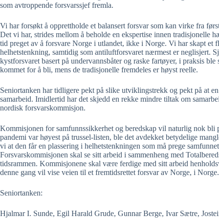
som avtroppende forsvarssjef fremla.
Vi har forsøkt å opprettholde et balansert forsvar som kan virke fra førs
Det vi har, strides mellom å beholde en ekspertise innen tradisjonelle
tid preget av å forsvare Norge i utlandet, ikke i Norge. Vi har skapt et
helhetstenkning, samtidig som antiluftforsvaret nærmest er neglisjert. 
kystforsvaret basert på undervannsbåter og raske fartøyer, i praksis ble
kommet for å bli, mens de tradisjonelle fremdeles er høyst reelle.
Seniortanken har tidligere pekt på slike utviklingstrekk og pekt på at en
samarbeid. Imidlertid har det skjedd en rekke mindre tiltak om samarb
nordisk forsvarskommisjon.
Kommisjonen for samfunnssikkerhet og beredskap vil naturlig nok bli pr
pandemi var høyest på trussel-listen, ble det avdekket betydelige man
vi at den får en plassering i helhetstenkningen som må prege samfunnet
Forsvarskommisjonen skal se sitt arbeid i sammenheng med Totalbereds
tidsrammen. Kommisjonene skal være ferdige med sitt arbeid henholdsvis
denne gang vil vise veien til et fremtidsrettet forsvar av Norge, i Norge.
Seniortanken:
Hjalmar I. Sunde, Egil Harald Grude, Gunnar Berge, Ivar Sætre, Jostei