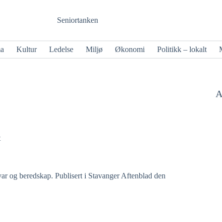
Seniortanken
ma
Kultur
Ledelse
Miljø
Økonomi
Politikk – lokalt
A
t
svar og beredskap.
Publisert i Stavanger Aftenblad den