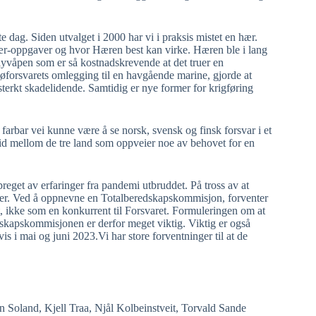
te dag. Siden utvalget i 2000 har vi i praksis mistet en hær.
 hær-oppgaver og hvor Hæren best kan virke. Hæren ble i lang
 flyvåpen som er så kostnadskrevende at det truer en
Sjøforsvarets omlegging til en havgående marine, gjorde at
 sterkt skadelidende. Samtidig er nye former for krigføring
 farbar vei kunne være å se norsk, svensk og finsk forsvar i et
eid mellom de tre land som oppveier noe av behovet for en
eget av erfaringer fra pandemi utbruddet. På tross av at
gler. Ved å oppnevne en Totalberedskapskommisjon, forventer
, ikke som en konkurrent til Forsvaret. Formuleringen om at
kapskommisjonen er derfor meget viktig. Viktig er også
 i mai og juni 2023.Vi har store forventninger til at de
n Soland, Kjell Traa, Njål Kolbeinstveit, Torvald Sande