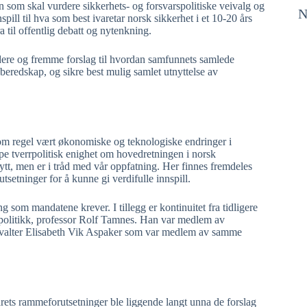
som skal vurdere sikkerhets- og forsvarspolitiske veivalg og
N
spill til hva som best ivaretar norsk sikkerhet i et 10-20 års
a til offentlig debatt og nytenkning.
dere og fremme forslag til hvordan samfunnets samlede
 beredskap, og sikre best mulig samlet utnyttelse av
om regel vært økonomiske og teknologiske endringer i
pe tverrpolitisk enighet om hovedretningen i norsk
tt, men er i tråd med vår oppfatning. Her finnes fremdeles
etninger for å kunne gi verdifulle innspill.
om mandatene krever. I tillegg er kontinuitet fra tidligere
kspolitikk, professor Rolf Tamnes. Han var medlem av
forvalter Elisabeth Vik Aspaker som var medlem av samme
arets rammeforutsetninger ble liggende langt unna de forslag