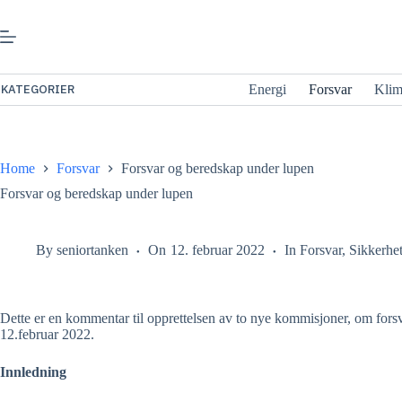
Gå
til
innhold
KATEGORIER
Energi
Forsvar
Kli
Home
Forsvar
Forsvar og beredskap under lupen
Forsvar og beredskap under lupen
By
seniortanken
On
12. februar 2022
In
Forsvar
,
Sikkerhe
Dette er en kommentar til opprettelsen av to nye kommisjoner, om for
12.februar 2022
.
Innledning