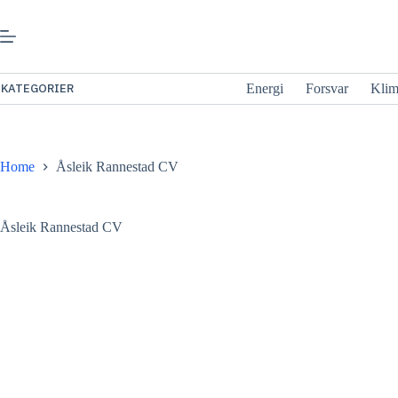
Gå
til
innhold
KATEGORIER
Energi
Forsvar
Kli
Home
Åsleik Rannestad CV
Åsleik Rannestad CV